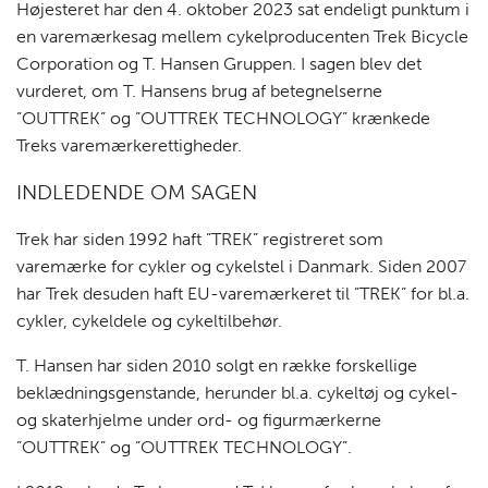
RÅDGIVNING
Højesteret har den 4. oktober 2023 sat endeligt punktum i
en varemærkesag mellem cykelproducenten Trek Bicycle
Corporation og T. Hansen Gruppen. I sagen blev det
vurderet, om T. Hansens brug af betegnelserne
”OUTTREK” og ”OUTTREK TECHNOLOGY” krænkede
Treks varemærkerettigheder.
TEAMET
INDLEDENDE OM SAGEN
Trek har siden 1992 haft ”TREK” registreret som
varemærke for cykler og cykelstel i Danmark. Siden 2007
har Trek desuden haft EU-varemærkeret til ”TREK” for bl.a.
OM OTELLO
cykler, cykeldele og cykeltilbehør.
T. Hansen har siden 2010 solgt en række forskellige
beklædningsgenstande, herunder bl.a. cykeltøj og cykel-
og skaterhjelme under ord- og figurmærkerne
”OUTTREK” og ”OUTTREK TECHNOLOGY”.
KONTAKT OS