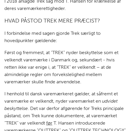
I 2018 anlagde Trek sag mod T. Hansen for krænkelse af
deres varemærkerettigheder.
HVAD PÅSTOD TREK MERE PRÆCIST?
I forbindelse med sagen gjorde Trek særligt to
hovedpunkter gældende:
Først og fremmest, at ”TREK” nyder beskyttelse som et
velkendt varemærke i Danmark og, sekundært - hvis
retten ikke var enige i, at ”TREK” er velkendt – at de
almindelige regler om forvekslelighed mellem
varemærker skulle finde anvendelse.
I henhold til dansk varemærkeret gælder, at såfremt et
varemærke er velkendt, nyder varemærket en
udvidet
beskyttelse
. Det var derfor afgørende for Treks principale
påstand, om Trek kunne dokumentere, at varemærket
”TREK” var velkendt
før
T. Hansen introducerede
varemærkerne ”OUTTREK” og ”OUTTREK TECHNOLOGY”