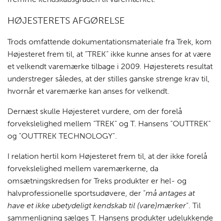
HØJESTERETS AFGØRELSE
Trods omfattende dokumentationsmateriale fra Trek, kom
Højesteret frem til, at ”TREK” ikke kunne anses for at være
et velkendt varemærke tilbage i 2009. Højesterets resultat
understreger således, at der stilles ganske strenge krav til,
hvornår et varemærke kan anses for velkendt.
Dernæst skulle Højesteret vurdere, om der forelå
forvekslelighed mellem ”TREK” og T. Hansens ”OUTTREK”
og ”OUTTREK TECHNOLOGY”.
I relation hertil kom Højesteret frem til, at der ikke forelå
forvekslelighed mellem varemærkerne, da
omsætningskredsen for Treks produkter er hel- og
halvprofessionelle sportsudøvere, der ”
må antages at
have et ikke ubetydeligt kendskab til (vare)mærker
”. Til
sammenligning sælges T. Hansens produkter udelukkende