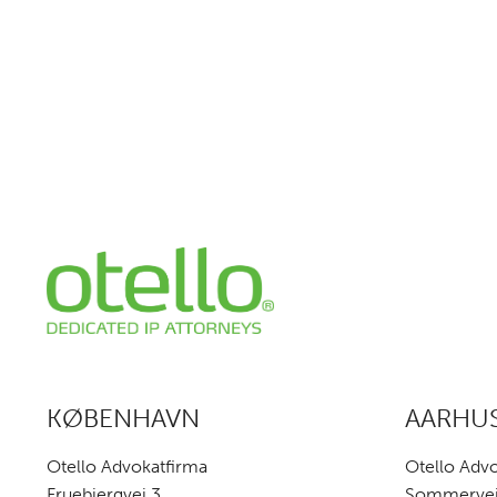
KØBENHAVN
AARHU
Otello Advokatfirma
Otello Adv
Fruebjergvej 3
Sommervej 3