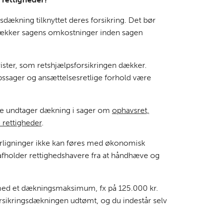
dækning tilknyttet deres forsikring. Det bør
 dækker sagens omkostninger inden sagen
tvister, som retshjælpsforsikringen dækker.
bssager og ansættelsesretlige forhold være
rne undtager dækning i sager om
ophavsret,
 rettigheder
.
rligninger ikke kan føres med økonomisk
e afholder rettighedshavere fra at håndhæve og
t med et dækningsmaksimum, fx på 125.000 kr.
forsikringsdækningen udtømt, og du indestår selv