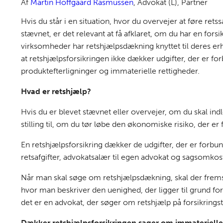
Af
Martin Hoffgaard Rasmussen
,
Advokat (L), Partner
Hvis du står i en situation, hvor du overvejer at føre retssa
stævnet, er det relevant at få afklaret, om du har en fors
virksomheder har retshjælpsdækning knyttet til deres er
at retshjælpsforsikringen ikke dækker udgifter, der er 
produktefterligninger og immaterielle rettigheder.
Hvad er retshjælp?
Hvis du er blevet stævnet eller overvejer, om du skal ind
stilling til, om du tør løbe den økonomiske risiko, der e
En retshjælpsforsikring dækker de udgifter, der er forbun
retsafgifter, advokatsalær til egen advokat og sagsomko
Når man skal søge om retshjælpsdækning, skal der fremse
hvor man beskriver den uenighed, der ligger til grund for
det er en advokat, der søger om retshjælp på forsikrings
Dækker retshjælpsforsikringen sager om immaterielle