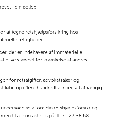
vet i din police.
or at tegne retshjælpsforsikring hos
terielle rettigheder.
der, der er indehavere af immaterielle
 at blive stævnet for krænkelse af andres
gen for retsafgifter, advokatsalær og
t løbe op i flere hundredtusinder, alt afhængig
 undersøgelse af om din retshjælpsforsikring
en til at kontakte os på tlf. 70 22 88 68