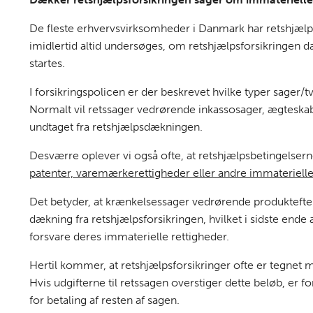
De fleste erhvervsvirksomheder i Danmark har retshjælps
imidlertid altid undersøges, om retshjælpsforsikringen
startes.
I forsikringspolicen er der beskrevet hvilke typer sager/
Normalt vil retssager vedrørende inkassosager, ægteska
undtaget fra retshjælpsdækningen.
Desværre oplever vi også ofte, at retshjælpsbetingelse
patenter, varemærkerettigheder eller andre immaterielle
Det betyder, at krænkelsessager vedrørende produktefte
dækning fra retshjælpsforsikringen, hvilket i sidste end
forsvare deres immaterielle rettigheder.
Hertil kommer, at retshjælpsforsikringer ofte er tegne
Hvis udgifterne til retssagen overstiger dette beløb, er 
for betaling af resten af sagen.