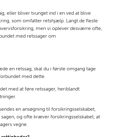
g, eller bliver tvunget ind i en ved at blive
ikring, som omfatter retshjælp. Langt de fleste
hvervsforsikring, men vi oplever desværre ofte,
forbundet med retssager om
lede en retssag, skal du i første omgang tage
r forbundet med dette.
det med at føre retssager, heriblandt
stninger.
ndes en ansøgning til forsikringsselskabet,
 sagen, og ofte kræver forsikringsselskabet, at
tagers vegne.
 rettigheder?