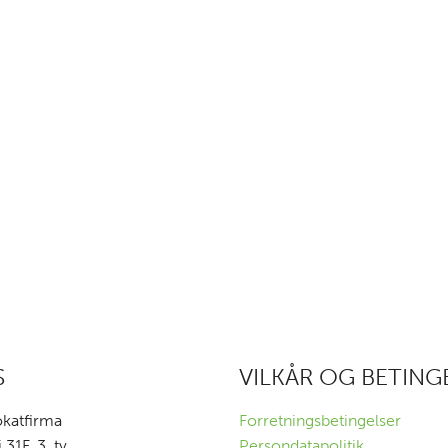
S
VILKÅR OG BETING
okatfirma
Forretningsbetingelser
1F, 3. tv.
Persondatapolitik