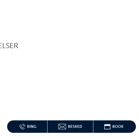
ELSER
RING
BESKED
BOOK