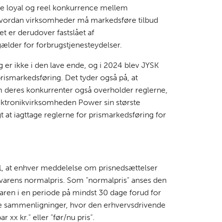
re loyal og reel konkurrence mellem
 hvordan virksomheder må markedsføre tilbud
t er derudover fastslået af
ælder for forbrugstjenesteydelser.
er ikke i den lave ende, og i 2024 blev JYSK
ismarkedsføring. Det tyder også på, at
deres konkurrenter også overholder reglerne,
elektronikvirksomheden Power sin største
gt at iagttage reglerne for prismarkedsføring for
 1, at enhver meddelelse om prisnedsættelser
varens normalpris. Som ”normalpris” anses den
aren i en periode på mindst 30 dage forud for
e sammenligninger, hvor den erhvervsdrivende
r xx kr.” eller ”før/nu pris”.