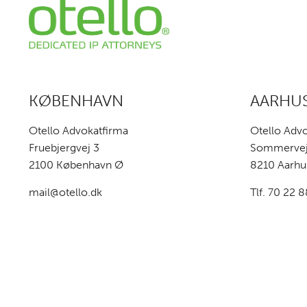
KØBENHAVN
AARHU
Otello Advokatfirma
Otello Adv
Fruebjergvej 3
Sommervej 3
2100 København Ø
8210 Aarhu
mail@otello.dk
Tlf. 70 22 