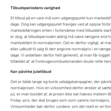
Tilbudsperiodens varighed
Et tilbud på en vare må som udgangspunkt kun markedsfø
dage. Dog kan udgangspunkt fraviges ved at oplyse forbru
markedsføringen enten i forbindelse med tilbuddets start
er dog, at tilbudsperioden aldrig må være længere end h
markedsført til normalprisen. Det er derfor vigtigt, at 
eller udbudt til salg til den angivne normalpris i en læn
dage. Vi anbefaler derfor helt generelt, at man får logget
tilfældet af, at Forbrugerombudsmanden skulle rette he
Kan påvirke juletilbud
Det er både lange og korte udsalgskampagner, der påvi
normalprisen. Hvis en virksomhed derfor ønsker at sætte e
jul, er man bundet af, at prisen ikke kan hæves mellem Bl
Friday-pris, der skal bruges som som varens normalpris,
Virksomheder bør derfor vurdere, om det reelt er en fordel