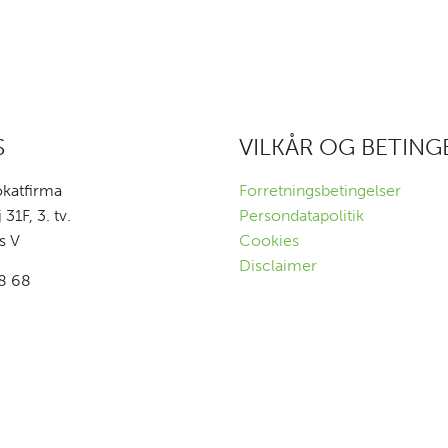
S
VILKÅR OG BETING
okatfirma
Forretningsbetingelser
1F, 3. tv.
Persondatapolitik
s V
Cookies
Disclaimer
88 68