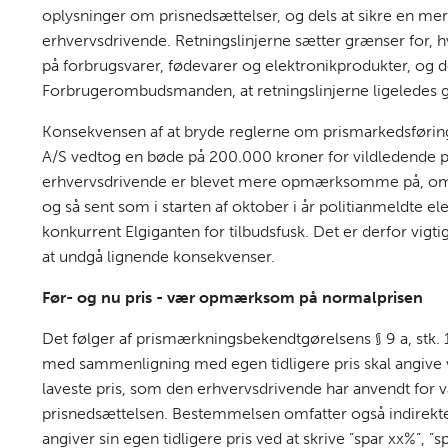
oplysninger om prisnedsættelser, og dels at sikre en me
erhvervsdrivende. Retningslinjerne sætter grænser for,
på forbrugsvarer, fødevarer og elektronikprodukter, og de
Forbrugerombudsmanden, at retningslinjerne ligeledes g
Konsekvensen af at bryde reglerne om prismarkedsføring 
A/S vedtog en bøde på 200.000 kroner for vildledende pr
erhvervsdrivende er blevet mere opmærksomme på, om 
og så sent som i starten af oktober i år politianmeldte 
konkurrent Elgiganten for tilbudsfusk. Det er derfor vigti
at undgå lignende konsekvenser.
Før- og nu pris - vær opmærksom på normalprisen
Det følger af prismærkningsbekendtgørelsens § 9 a, stk.
med sammenligning med egen tidligere pris skal angive 
laveste pris, som den erhvervsdrivende har anvendt for v
prisnedsættelsen. Bestemmelsen omfatter også indirekt
angiver sin egen tidligere pris ved at skrive ”spar xx%”, ”spa